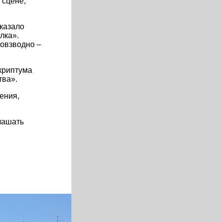
 сцене,
оказало
лка».
повзводно –
криптума
тва».
ения,
лашать