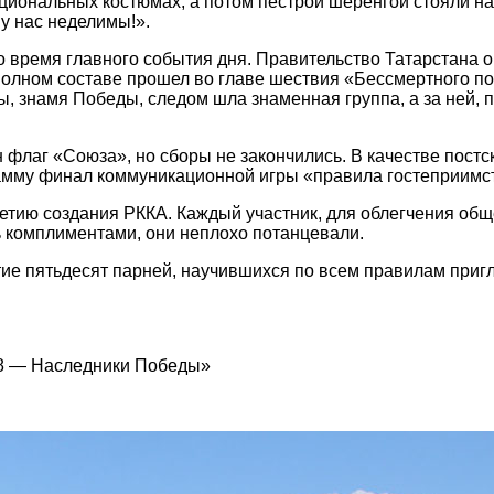
циональных костюмах, а потом пестрой шеренгой стояли на
у нас неделимы!».
о время главного события дня. Правительство Татарстана 
олном составе прошел во главе шествия «Бессмертного по
, знамя Победы, следом шла знаменная группа, а за ней, 
флаг «Союза», но сборы не закончились. В качестве постс
амму финал коммуникационной игры «правила гостеприимс
етию создания РККА. Каждый участник, для облегчения общ
ь комплиментами, они неплохо потанцевали.
стие пятьдесят парней, научившихся по всем правилам приг
8 — Наследники Победы»