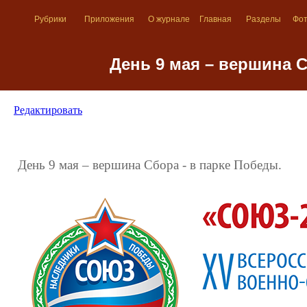
Рубрики
Приложения
О журнале
Главная
Разделы
Фо
День 9 мая – вершина С
Редактировать
День 9 мая – вершина Сбора - в парке Победы.