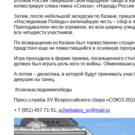
уголков России танцевали свои народные танцы в на
иллюстрируя слова гимна «Союза»: «Народы России 
Затем, после небольшой экскурсии по Казани, пришл
«Наследникам Победы» величайшую честь – сбор в п
Преподаватели несли огромное, во всю ширину улицы
все четыреста участников.
По возвращении из Казани был торжественно спущен 
предстоял еще не поместившийся в основную прогр
Игра проходила в форме приема, посвященного стол
должен был играть роль кого-то войны. Обменявшис
А потом – дискотека, в которой будут принимать уча
девушек на танец.
#союзнаследникипобеды
Пресс-служба
XV
Всероссийского сбора «СОЮЗ-201
+ 7 (951) 457-71-51,
scherbakov
_
sv
@
mail
.
ru