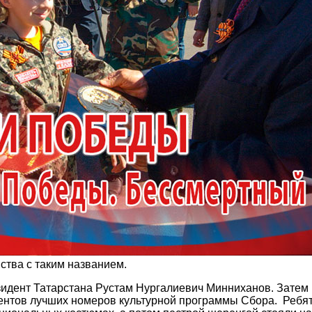
ства с таким названием.
идент Татарстана Рустам Нургалиевич Минниханов. Затем 
ентов лучших номеров культурной программы Сбора.
Ребят