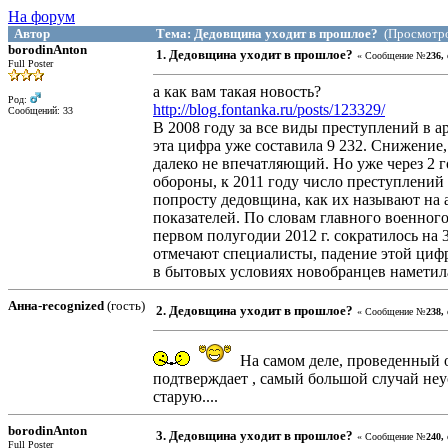
На форум
Автор
Тема: Дедовщина уходит в прошлое?
(Просмотро
borodinAnton
1. Дедовщина уходит в прошлое?
« Сообщение №
236,
Full Poster
а как вам такая новость?
Род:
http://blog.fontanka.ru/posts/123329/
Сообщений: 33
В 2008 году за все виды преступлений в 
эта цифра уже составила 9 232. Снижение,
далеко не впечатляющий. Но уже через 2 
обороны, к 2011 году число преступлений
попросту дедовщина, как их называют на 
показателей. По словам главного военног
первом полугодии 2012 г. сократилось на 
отмечают специалисты, падение этой цифры
в бытовых условиях новобранцев наметил
Анна-recognized
(гость)
2. Дедовщина уходит в прошлое?
« Сообщение №
238,
На самом деле, проведенный
подтверждает , самый большой случай не
старую....
borodinAnton
3. Дедовщина уходит в прошлое?
« Сообщение №
240,
Full Poster