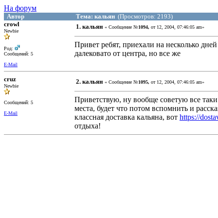
На форум
Автор
Тема: кальян
(Просмотров: 2193)
crowl
1. кальян
« Сообщение №
1094,
от 12, 2004, 07:46:05 am»
Newbie
Привет ребят, приехали на несколько дне
Род:
далековато от центра, но все же
Сообщений: 5
E-Mail
cruz
2. кальян
« Сообщение №
1095,
от 12, 2004, 07:46:05 am»
Newbie
Приветствую, ну вообще советую все таки
Сообщений: 5
места, будет что потом вспомнить и расска
E-Mail
классная доставка кальяна, вот
https://dost
отдыха!