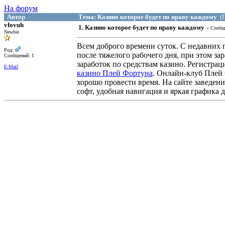
На форум
Автор
Тема: Казино которое будет по нраву каждому
(П
vfovuh
1. Казино которое будет по нраву каждому
« Сооб
Newbie
Всем доброго времени суток. С недавних п
Род:
после тяжелого рабочего дня, при этом з
Сообщений: 1
заработок по средствам казино. Регистрац
E-Mail
казино Плей Фортуна
. Онлайн-клуб Плей 
хорошо провести время. На сайте заведен
софт, удобная навигация и яркая графика 