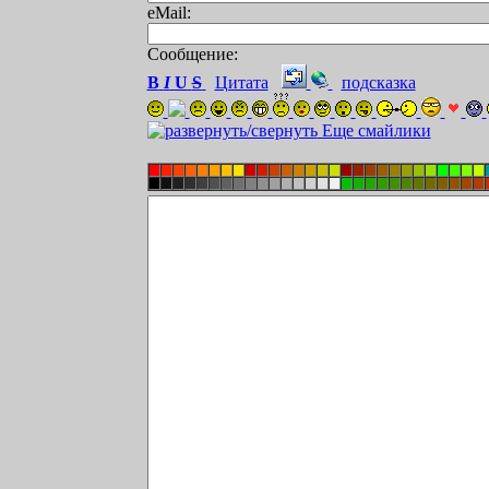
eMail:
Сообщение:
B
I
U
S
Цитата
подсказка
Еще смайлики