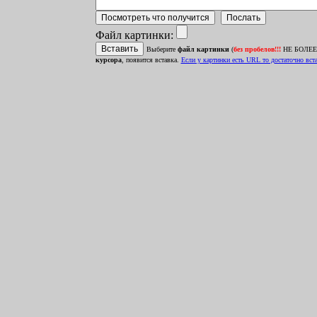
Файл картинки:
Выберите
файл картинки
(
без пробелов!!!
НЕ БОЛЕЕ 1
курсора
, появится вставка.
Ecли у картинки есть URL то достаточно встав