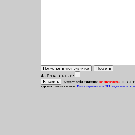
Файл картинки:
Выберите
файл картинки
(
без пробелов!!!
НЕ БОЛЕЕ 1
курсора
, появится вставка.
Ecли у картинки есть URL то достаточно встав