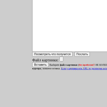
Файл картинки:
Выберите
файл картинки
(
без пробелов!!!
НЕ БОЛЕЕ 1
курсора
, появится вставка.
Ecли у картинки есть URL то достаточно встав