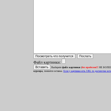
Файл картинки:
Выберите
файл картинки
(
без пробелов!!!
НЕ БОЛЕЕ 1
курсора
, появится вставка.
Ecли у картинки есть URL то достаточно встав